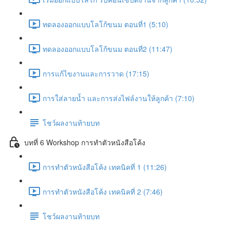
ทดลองออกแบบโลโก้ขนม ตอนที่1 (5:10)
ทดลองออกแบบโลโก้ขนม ตอนที่2 (11:47)
การแก้ไขงานและการวาด (17:15)
การใส่ลายน้ำ และการส่งไฟล์งานให้ลูกค้า (7:10)
โชว์ผลงานท้ายบท
บทที่ 6 Workshop การทำตัวหนังสือโค้ง
การทำตัวหนังสือโค้ง เทคนิคที่ 1 (11:26)
การทำตัวหนังสือโค้ง เทคนิคที่ 2 (7:46)
โชว์ผลงานท้ายบท